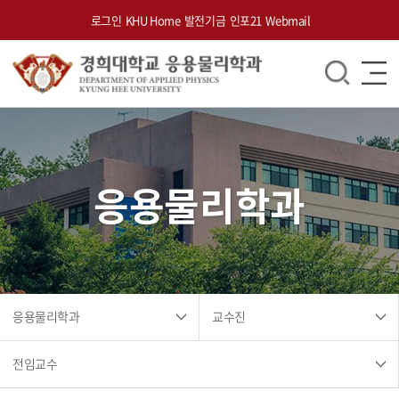
로그인
KHU Home
발전기금
인포21
Webmail
응용물리학과
응용물리학과
교수진
전임교수