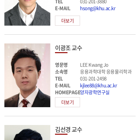
TEL
031-201-3880
E-MAIL
hsong@khu.ac.kr
더보기
이광조 교수
영문명
LEE Kwang Jo
소속명
응용과학대학 응용물리학과
TEL
031-201-2498
E-MAIL
kjlee88@khu.ac.kr
HOMEPAGE
양자광학연구실
더보기
김선경 교수