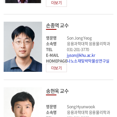
더보기
손종역 교수
영문명
Son Jong Yeog
소속명
응용과학대학 응용물리학과
TEL
031-201-3770
E-MAIL
jyson@khu.ac.kr
HOMEPAGE
나노소재및박막물성연구실
더보기
송현욱 교수
영문명
Song Hyunwook
소속명
응용과학대학 응용물리학과